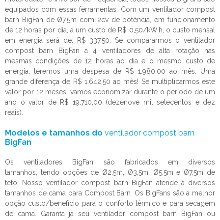
equipados com essas ferramentas. Com um
ventilador compost
barn
BigFan de Ø7,5m com 2cv de potência, em funcionamento
de 12 horas por dia, a um custo de R$ 0,50/kW.h, o custo mensal
em energia será de: R$ 337,50. Se compararmos o
ventilador
compost barn
BigFan à 4 ventiladores de alta rotação nas
mesmas condições de 12 horas ao dia e o mesmo custo de
energia, teremos uma despesa de R$ 1.980,00 ao mês. Uma
grande diferença de R$ 1.642,50 ao mês! Se multiplicarmos este
valor por 12 meses, vamos economizar durante o período de um
ano o valor de R$ 19.710,00 (dezenove mil setecentos e dez
reais).
Modelos e tamanhos do
ventilador compost barn
BigFan
Os ventiladores BigFan são fabricados em diversos
tamanhos, tendo opções de Ø2,5m, Ø3,5m, Ø5,5m e Ø7,5m de
teto. Nosso
ventilador compost barn
BigFan atende à diversos
tamanhos de cama para Compost Barn. Os BigFans são a melhor
opção custo/benefício para o conforto térmico e para secagem
de cama. Garanta já seu
ventilador compost barn
BigFan ou