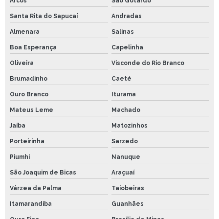
Arcos
São Gotardo
Santa Rita do Sapucaí
Andradas
Almenara
Salinas
Boa Esperança
Capelinha
Oliveira
Visconde do Rio Branco
Brumadinho
Caeté
Ouro Branco
Iturama
Mateus Leme
Machado
Jaíba
Matozinhos
Porteirinha
Sarzedo
Piumhi
Nanuque
São Joaquim de Bicas
Araçuaí
Várzea da Palma
Taiobeiras
Itamarandiba
Guanhães