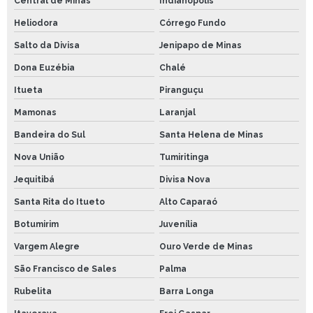
Central de Minas
Indianópolis
Heliodora
Córrego Fundo
Salto da Divisa
Jenipapo de Minas
Dona Euzébia
Chalé
Itueta
Piranguçu
Mamonas
Laranjal
Bandeira do Sul
Santa Helena de Minas
Nova União
Tumiritinga
Jequitibá
Divisa Nova
Santa Rita do Itueto
Alto Caparaó
Botumirim
Juvenília
Vargem Alegre
Ouro Verde de Minas
São Francisco de Sales
Palma
Rubelita
Barra Longa