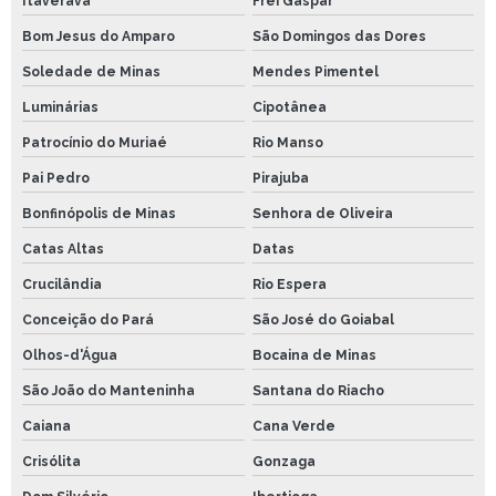
Itaverava
Frei Gaspar
Bom Jesus do Amparo
São Domingos das Dores
Soledade de Minas
Mendes Pimentel
Luminárias
Cipotânea
Patrocínio do Muriaé
Rio Manso
Pai Pedro
Pirajuba
Bonfinópolis de Minas
Senhora de Oliveira
Catas Altas
Datas
Crucilândia
Rio Espera
Conceição do Pará
São José do Goiabal
Olhos-d'Água
Bocaina de Minas
São João do Manteninha
Santana do Riacho
Caiana
Cana Verde
Crisólita
Gonzaga