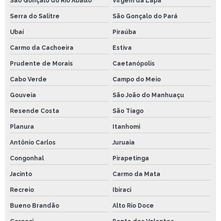
São Gonçalo do Rio Abaixo
Virgem da Lapa
Serra do Salitre
São Gonçalo do Pará
Ubaí
Piraúba
Carmo da Cachoeira
Estiva
Prudente de Morais
Caetanópolis
Cabo Verde
Campo do Meio
Gouveia
São João do Manhuaçu
Resende Costa
São Tiago
Planura
Itanhomi
Antônio Carlos
Juruaia
Congonhal
Pirapetinga
Jacinto
Carmo da Mata
Recreio
Ibiraci
Bueno Brandão
Alto Rio Doce