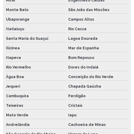
Miraí
Engenheiro Caldas
Monte Belo
São João das Missões
Ubaporanga
Campos Altos
Itatiaiuçu
Rio Casca
Santa Maria do Suaçuí
Lagoa Dourada
Ilicínea
Mar de Espanha
Itapeva
Bom Repouso
Rio Vermelho
Dores do Indaiá
Água Boa
Conceição do Rio Verde
Jequeri
Chapada Gaúcha
Cambuquira
Perdigão
Teixeiras
Cristais
Mato Verde
Iapu
Andrelândia
Cachoeira de Minas