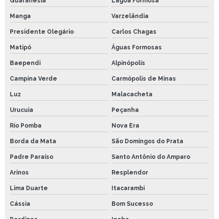
Guaranésia
Lagoa Formosa
Manga
Varzelândia
Presidente Olegário
Carlos Chagas
Matipó
Águas Formosas
Baependi
Alpinópolis
Campina Verde
Carmópolis de Minas
Luz
Malacacheta
Urucuia
Peçanha
Rio Pomba
Nova Era
Borda da Mata
São Domingos do Prata
Padre Paraíso
Santo Antônio do Amparo
Arinos
Resplendor
Lima Duarte
Itacarambi
Cássia
Bom Sucesso