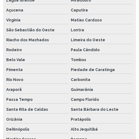
Lagoa Grande
Miradouro
Açucena
Caputira
Virgínia
Matias Cardoso
São Sebastião do Oeste
Lontra
Riacho dos Machados
Limeira do Oeste
Rodeiro
Paula Cândido
Belo Vale
Tombos
Pimenta
Piedade de Caratinga
Rio Novo
Carbonita
Araporã
Guimarânia
Passa Tempo
Campo Florido
Santa Rita de Caldas
Santa Bárbara do Leste
Orizânia
Pratápolis
Delfinópolis
Alto Jequitibá