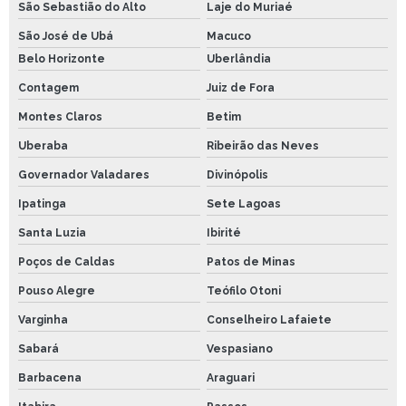
São Sebastião do Alto
Laje do Muriaé
São José de Ubá
Macuco
Belo Horizonte
Uberlândia
Contagem
Juiz de Fora
Montes Claros
Betim
Uberaba
Ribeirão das Neves
Governador Valadares
Divinópolis
Ipatinga
Sete Lagoas
Santa Luzia
Ibirité
Poços de Caldas
Patos de Minas
Pouso Alegre
Teófilo Otoni
Varginha
Conselheiro Lafaiete
Sabará
Vespasiano
Barbacena
Araguari