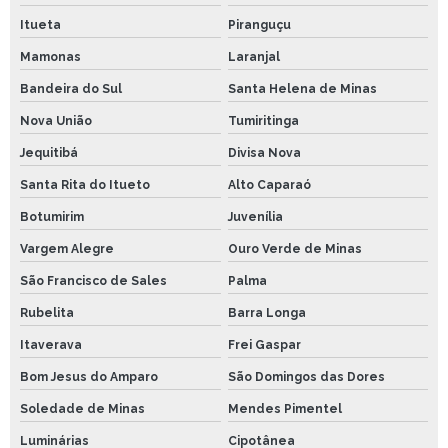
Itueta
Piranguçu
Mamonas
Laranjal
Bandeira do Sul
Santa Helena de Minas
Nova União
Tumiritinga
Jequitibá
Divisa Nova
Santa Rita do Itueto
Alto Caparaó
Botumirim
Juvenília
Vargem Alegre
Ouro Verde de Minas
São Francisco de Sales
Palma
Rubelita
Barra Longa
Itaverava
Frei Gaspar
Bom Jesus do Amparo
São Domingos das Dores
Soledade de Minas
Mendes Pimentel
Luminárias
Cipotânea