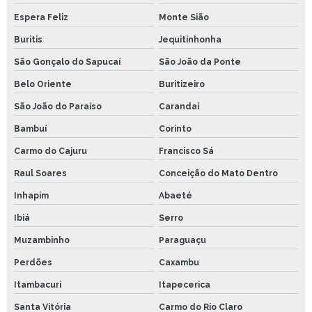
Espera Feliz
Monte Sião
Buritis
Jequitinhonha
São Gonçalo do Sapucaí
São João da Ponte
Belo Oriente
Buritizeiro
São João do Paraíso
Carandaí
Bambuí
Corinto
Carmo do Cajuru
Francisco Sá
Raul Soares
Conceição do Mato Dentro
Inhapim
Abaeté
Ibiá
Serro
Muzambinho
Paraguaçu
Perdões
Caxambu
Itambacuri
Itapecerica
Santa Vitória
Carmo do Rio Claro