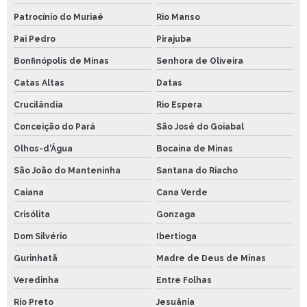
Patrocínio do Muriaé
Rio Manso
Pai Pedro
Pirajuba
Bonfinópolis de Minas
Senhora de Oliveira
Catas Altas
Datas
Crucilândia
Rio Espera
Conceição do Pará
São José do Goiabal
Olhos-d'Água
Bocaina de Minas
São João do Manteninha
Santana do Riacho
Caiana
Cana Verde
Crisólita
Gonzaga
Dom Silvério
Ibertioga
Gurinhatã
Madre de Deus de Minas
Veredinha
Entre Folhas
Rio Preto
Jesuânia