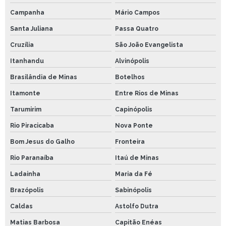
Campanha
Mário Campos
Santa Juliana
Passa Quatro
Cruzília
São João Evangelista
Itanhandu
Alvinópolis
Brasilândia de Minas
Botelhos
Itamonte
Entre Rios de Minas
Tarumirim
Capinópolis
Rio Piracicaba
Nova Ponte
Bom Jesus do Galho
Fronteira
Rio Paranaíba
Itaú de Minas
Ladainha
Maria da Fé
Brazópolis
Sabinópolis
Caldas
Astolfo Dutra
Matias Barbosa
Capitão Enéas