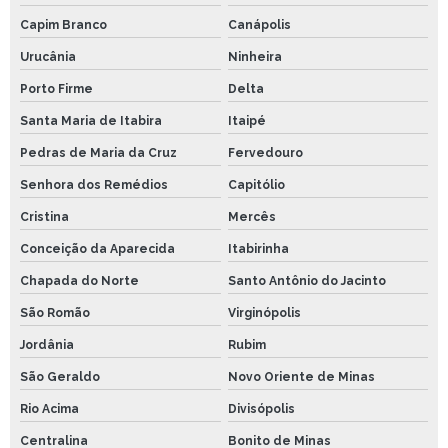
Capim Branco
Canápolis
Urucânia
Ninheira
Porto Firme
Delta
Santa Maria de Itabira
Itaipé
Pedras de Maria da Cruz
Fervedouro
Senhora dos Remédios
Capitólio
Cristina
Mercês
Conceição da Aparecida
Itabirinha
Chapada do Norte
Santo Antônio do Jacinto
São Romão
Virginópolis
Jordânia
Rubim
São Geraldo
Novo Oriente de Minas
Rio Acima
Divisópolis
Centralina
Bonito de Minas