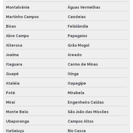
Montalvânia
Águas Vermelhas
Martinho Campos
Candeias
Bicas
Felixlândia
Abre Campo
Papagaios
Alterosa
Grão Mogol
Joaíma
Areado
Itaguara
Carmo de Minas
Guapé
Itinga
Ataléia
Itapagipe
Poté
Mirabela
Miraí
Engenheiro Caldas
Monte Belo
São João das Missões
Ubaporanga
Campos Altos
Itatiaiuçu
Rio Casca