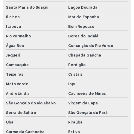
Santa Maria do Suaçuí
Lagoa Dourada
Ilicínea
Mar de Espanha
Itapeva
Bom Repouso
Rio Vermelho
Dores do Indaiá
Água Boa
Conceição do Rio Verde
Jequeri
Chapada Gaúcha
Cambuquira
Perdigão
Teixeiras
Cristais
Mato Verde
Iapu
Andrelândia
Cachoeira de Minas
São Gonçalo do Rio Abaixo
Virgem da Lapa
Serra do Salitre
São Gonçalo do Pará
Ubaí
Piraúba
Carmo da Cachoeira
Estiva