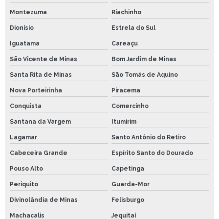
Montezuma
Riachinho
Dionísio
Estrela do Sul
Iguatama
Careaçu
São Vicente de Minas
Bom Jardim de Minas
Santa Rita de Minas
São Tomás de Aquino
Nova Porteirinha
Piracema
Conquista
Comercinho
Santana da Vargem
Itumirim
Lagamar
Santo Antônio do Retiro
Cabeceira Grande
Espírito Santo do Dourado
Pouso Alto
Capetinga
Periquito
Guarda-Mor
Divinolândia de Minas
Felisburgo
Machacalis
Jequitaí