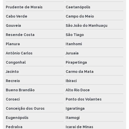
Prudente de Morais
Caetanópolis
Cabo Verde
Campo do Meio
Gouveia
São João do Manhuaçu
Resende Costa
São Tiago
Planura
Itanhomi
Antônio Carlos
Juruaia
Congonhal
Pirapetinga
Jacinto
Carmo da Mata
Recreio
Ibiraci
Bueno Brandão
Alto Rio Doce
Coroaci
Ponto dos Volantes
Conceição dos Ouros
Igaratinga
Eugenópolis
Itamogi
Pedralva
Icaraí de Minas