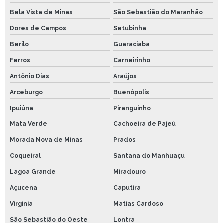
Bela Vista de Minas
São Sebastião do Maranhão
Dores de Campos
Setubinha
Berilo
Guaraciaba
Ferros
Carneirinho
Antônio Dias
Araújos
Arceburgo
Buenópolis
Ipuiúna
Piranguinho
Mata Verde
Cachoeira de Pajeú
Morada Nova de Minas
Prados
Coqueiral
Santana do Manhuaçu
Lagoa Grande
Miradouro
Açucena
Caputira
Virgínia
Matias Cardoso
São Sebastião do Oeste
Lontra