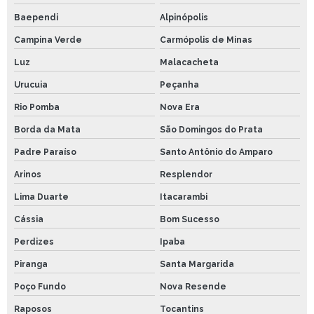
Baependi
Alpinópolis
Campina Verde
Carmópolis de Minas
Luz
Malacacheta
Urucuia
Peçanha
Rio Pomba
Nova Era
Borda da Mata
São Domingos do Prata
Padre Paraíso
Santo Antônio do Amparo
Arinos
Resplendor
Lima Duarte
Itacarambi
Cássia
Bom Sucesso
Perdizes
Ipaba
Piranga
Santa Margarida
Poço Fundo
Nova Resende
Raposos
Tocantins