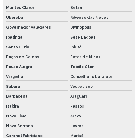
Montes Claros
Betim
Uberaba
Ribeirão das Neves
Governador Valadares
Divinópolis
Ipatinga
Sete Lagoas
Santa Luzia
Ibirité
Poços de Caldas
Patos de Minas
Pouso Alegre
Teófilo Otoni
Varginha
Conselheiro Lafaiete
Sabará
Vespasiano
Barbacena
Araguari
Itabira
Passos
Nova Lima
Araxá
Nova Serrana
Lavras
Coronel Fabriciano
Muriaé