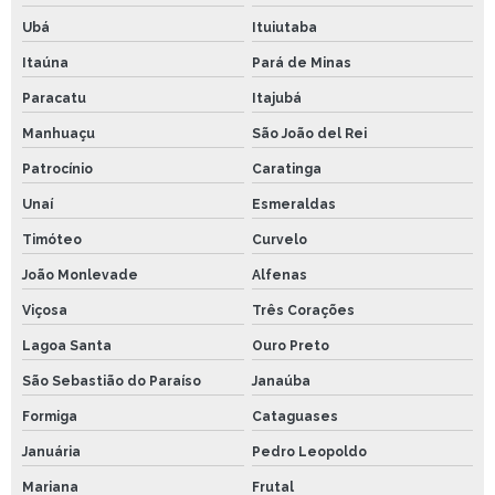
Ubá
Ituiutaba
Itaúna
Pará de Minas
Paracatu
Itajubá
Manhuaçu
São João del Rei
Patrocínio
Caratinga
Unaí
Esmeraldas
Timóteo
Curvelo
João Monlevade
Alfenas
Viçosa
Três Corações
Lagoa Santa
Ouro Preto
São Sebastião do Paraíso
Janaúba
Formiga
Cataguases
Januária
Pedro Leopoldo
Mariana
Frutal