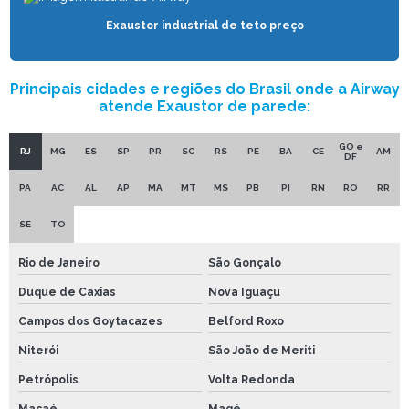
VENTILADOR DE PAREDE INDUSTRIAL
Exaustor industrial de teto preço
VENTILADOR RURAL
VENTILADOR PARA SUÍNOS
Principais cidades e regiões do Brasil onde a Airway
atende Exaustor de parede:
VENTILADOR DE TETO INDUSTRIAL
VENTILADOR PARA VACAS
GO e
RJ
MG
ES
SP
PR
SC
RS
PE
BA
CE
AM
DF
PA
AC
AL
AP
MA
MT
MS
PB
PI
RN
RO
RR
SE
TO
Rio de Janeiro
São Gonçalo
Duque de Caxias
Nova Iguaçu
Campos dos Goytacazes
Belford Roxo
Niterói
São João de Meriti
Petrópolis
Volta Redonda
Macaé
Magé