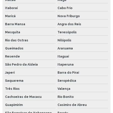
Itaboraí
Cabo Frio
Maricá
Nova Friburgo
Barra Mansa
Angra dos Reis
Mesquita
Teresópolis
Rio das Ostras
Nilópolis
Queimados
Araruama
Resende
Itaguaí
São Pedro da Aldeia
Itaperuna
Japeri
Barra do Piraí
Saquarema
Seropédica
Três Rios
Valença
Cachoeiras de Macacu
Rio Bonito
Guapimirim
Casimiro de Abreu
São Francisco de Itabapoana
Paraty