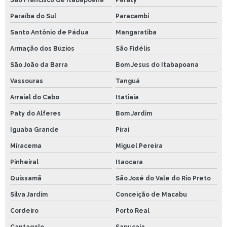
Paraíba do Sul
Paracambi
Santo Antônio de Pádua
Mangaratiba
Armação dos Búzios
São Fidélis
São João da Barra
Bom Jesus do Itabapoana
Vassouras
Tanguá
Arraial do Cabo
Itatiaia
Paty do Alferes
Bom Jardim
Iguaba Grande
Piraí
Miracema
Miguel Pereira
Pinheiral
Itaocara
Quissamã
São José do Vale do Rio Preto
Silva Jardim
Conceição de Macabu
Cordeiro
Porto Real
Cantagalo
Sapucaia