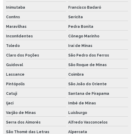
Inimutaba
Francisco Badaró
Confins
Sericita
Maravilhas
Pedra Bonita
Inconfidentes
Cônego Marinho
Toledo
Iraí de Minas
Claro dos Poções
São Pedro dos Ferros
Guidoval
São Roque de Minas
Lassance
Coimbra
Pintópolis
São João do Oriente
Catuji
Santana de Pirapama
Ijaci
Imbé de Minas
Varjão de Minas
Luisburgo
Serra dos Aimorés
Alfredo Vasconcelos
São Thomé das Letras
Alpercata