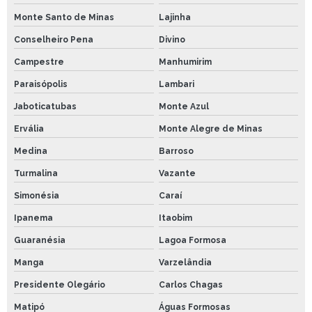
Monte Santo de Minas
Lajinha
Conselheiro Pena
Divino
Campestre
Manhumirim
Paraisópolis
Lambari
Jaboticatubas
Monte Azul
Ervália
Monte Alegre de Minas
Medina
Barroso
Turmalina
Vazante
Simonésia
Caraí
Ipanema
Itaobim
Guaranésia
Lagoa Formosa
Manga
Varzelândia
Presidente Olegário
Carlos Chagas
Matipó
Águas Formosas