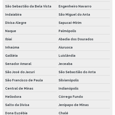
São Sebastião da Bela Vista
Engenheiro Navarro
Indaiabira
São Miguel do Anta
Divisa Alegre
Sapucaí-Mirim
Naque
Palmópolis
Ibiaí
Abadia dos Dourados
Inhaúma
Aiuruoca
Galiléia
Luislândia
Senador Amaral
Jeceaba
São José do Jacuri
São Sebastião do Anta
São Francisco de Paula
Silvianópolis
Central de Minas
Indianópolis
Heliodora
Córrego Fundo
Salto da Divisa
Jenipapo de Minas
Dona Euzébia
Chalé