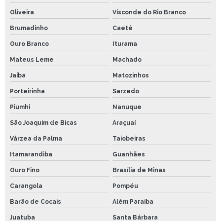
Oliveira
Visconde do Rio Branco
Brumadinho
Caeté
Ouro Branco
Iturama
Mateus Leme
Machado
Jaíba
Matozinhos
Porteirinha
Sarzedo
Piumhi
Nanuque
São Joaquim de Bicas
Araçuaí
Várzea da Palma
Taiobeiras
Itamarandiba
Guanhães
Ouro Fino
Brasília de Minas
Carangola
Pompéu
Barão de Cocais
Além Paraíba
Juatuba
Santa Bárbara