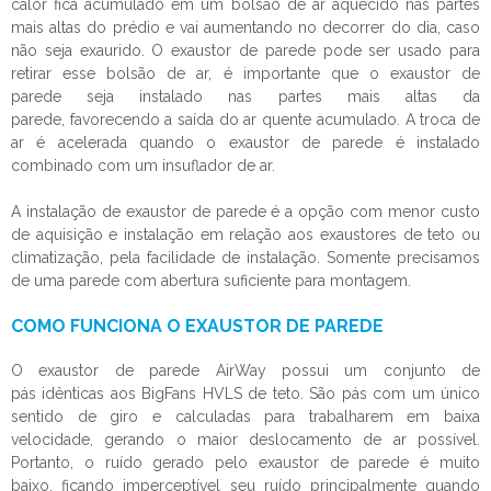
calor fica acumulado em um bolsão de ar aquecido nas partes
mais altas do prédio e vai aumentando no decorrer do dia, caso
não seja exaurido. O
exaustor de parede
pode ser usado para
retirar esse bolsão de ar, é importante que o
exaustor de
parede
seja instalado nas partes mais altas da
parede, favorecendo a saída do ar quente acumulado. A troca de
ar é acelerada quando o
exaustor de parede
é instalado
combinado com um insuflador de ar.
A instalação de
exaustor de parede
é a opção com menor custo
de aquisição e instalação em relação aos exaustores de teto ou
climatização, pela facilidade de instalação. Somente precisamos
de uma parede com abertura suficiente para montagem.
COMO FUNCIONA O EXAUSTOR DE PAREDE
O
exaustor de parede
AirWay possui um conjunto de
pás idênticas aos BigFans HVLS de teto. São pás com um único
sentido de giro e calculadas para trabalharem em baixa
velocidade, gerando o maior deslocamento de ar possível.
Portanto, o ruído gerado pelo
exaustor de parede
é muito
baixo, ficando imperceptível seu ruído principalmente quando