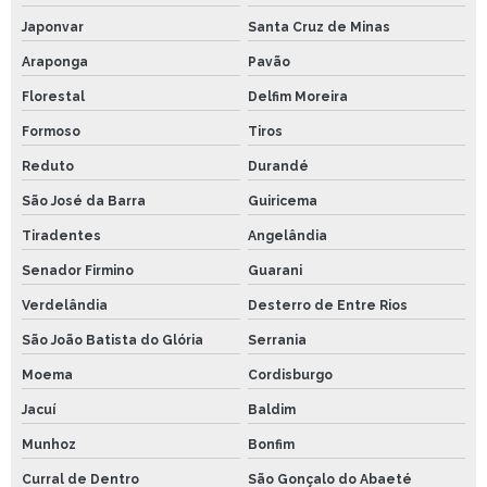
Japonvar
Santa Cruz de Minas
Araponga
Pavão
Florestal
Delfim Moreira
Formoso
Tiros
Reduto
Durandé
São José da Barra
Guiricema
Tiradentes
Angelândia
Senador Firmino
Guarani
Verdelândia
Desterro de Entre Rios
São João Batista do Glória
Serrania
Moema
Cordisburgo
Jacuí
Baldim
Munhoz
Bonfim
Curral de Dentro
São Gonçalo do Abaeté