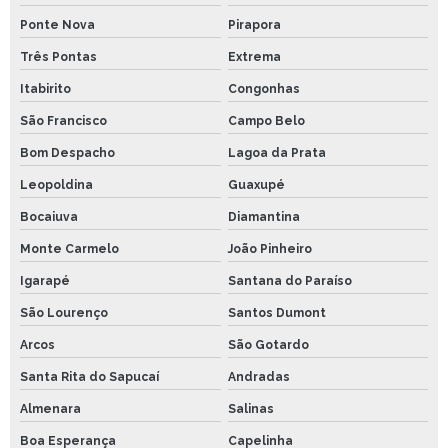
Ponte Nova
Pirapora
Três Pontas
Extrema
Itabirito
Congonhas
São Francisco
Campo Belo
Bom Despacho
Lagoa da Prata
Leopoldina
Guaxupé
Bocaiuva
Diamantina
Monte Carmelo
João Pinheiro
Igarapé
Santana do Paraíso
São Lourenço
Santos Dumont
Arcos
São Gotardo
Santa Rita do Sapucaí
Andradas
Almenara
Salinas
Boa Esperança
Capelinha