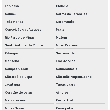
Espinosa
Cláudio
Cambuí
Carmo do Paranaíba
Três Marias
Coromandel
Conceição das Alagoas
Prata
Rio Pardo de Minas
Mutum
Santo Antônio do Monte
Novo Cruzeiro
Pitangui
Sacramento
Mantena
Elói Mendes
Campos Gerais
Camanducaia
São José da Lapa
São João Nepomuceno
Jacutinga
Tupaciguara
Coração de Jesus
Aimorés
Nepomuceno
Pedra Azul
Minas Novas
Paraopeba