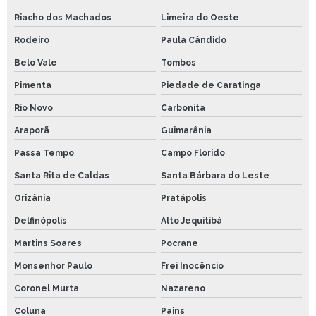
Riacho dos Machados
Limeira do Oeste
Rodeiro
Paula Cândido
Belo Vale
Tombos
Pimenta
Piedade de Caratinga
Rio Novo
Carbonita
Araporã
Guimarânia
Passa Tempo
Campo Florido
Santa Rita de Caldas
Santa Bárbara do Leste
Orizânia
Pratápolis
Delfinópolis
Alto Jequitibá
Martins Soares
Pocrane
Monsenhor Paulo
Frei Inocêncio
Coronel Murta
Nazareno
Coluna
Pains