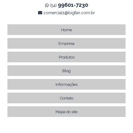
99601-7230
(54)
comercial1@bigfan.com.br
Home
Empresa
Produtos
Blog
Informações
Contato
Mapa do site