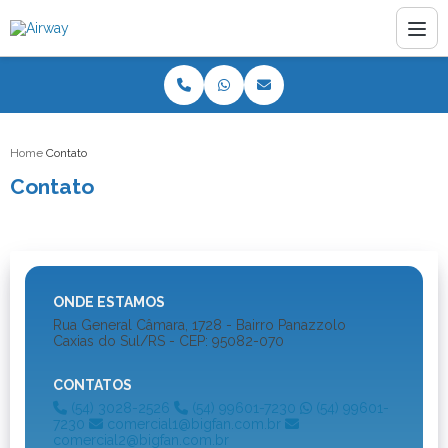
Home
Contato
Contato
ONDE ESTAMOS
Rua General Câmara, 1728 - Bairro Panazzolo
Caxias do Sul/RS - CEP: 95082-070
CONTATOS
(54) 3028-2526
(54) 99601-7230
(54) 99601-
7230
comercial1@bigfan.com.br
comercial2@bigfan.com.br